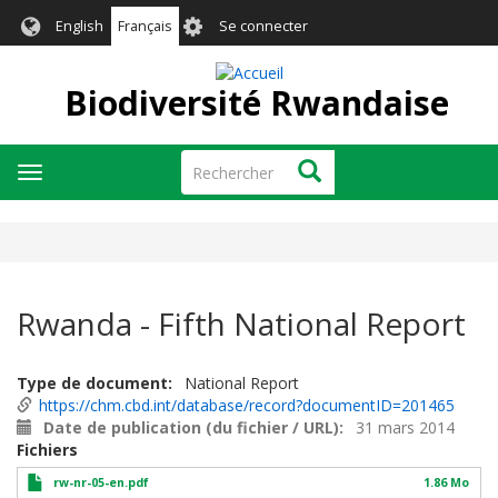
Aller
User
English
Français
Se connecter
au
account
contenu
menu
principal
Biodiversité Rwandaise
Rechercher
Rechercher
Toggle
navigation
Rwanda - Fifth National Report
Type de document
National Report
https://chm.cbd.int/database/record?documentID=201465
Date de publication (du fichier / URL)
31 mars 2014
Fichiers
rw-nr-05-en.pdf
1.86 Mo