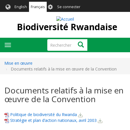
Aller
User
English
Français
Se connecter
au
account
contenu
menu
principal
Biodiversité Rwandaise
Rechercher
Rechercher
Toggle
navigation
Mise en œuvre
Documents relatifs à la mise en œuvre de la Convention
Documents relatifs à la mise en
œuvre de la Convention
Politique de biodiversité du Rwanda
Stratégie et plan d’action nationaux, avril 2003